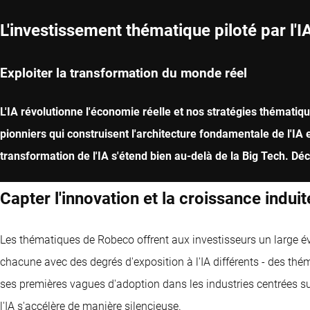
L'investissement thématique piloté par l'I
Exploiter la transformation du monde réel
L'IA révolutionne l'économie réelle et nos stratégies thématiqu
pionniers qui construisent l'architecture fondamentale de l'I
transformation de l'IA s'étend bien au-delà de la Big Tech. D
Capter l'innovation et la croissance induite
Les thématiques de Robeco offrent aux investisseurs un large éve
chacune avec des degrés d'exposition à l'IA différents - des thém
ses premières vagues d'adoption dans les industries centrées sur
l'IA s'accélère de manière silencieuse.