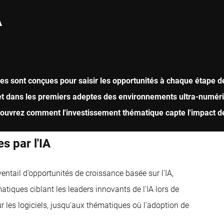
A
es sont conçues pour saisir les opportunités à chaque étape de s
A et dans les premiers adeptes des environnements ultra-numér
écouvrez comment l'investissement thématique capte l'impact de
s par l'IA
ntail d’opportunités de croissance basée sur l'IA,
atiques ciblant les leaders innovants de l'IA lors de
 les logiciels, jusqu'aux thématiques où l'adoption de