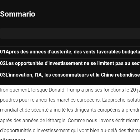
Sommario
Après des années d'austérité, des vents favorables budgétai
Les opportunités d'investissement ne se limitent pas au sec
L'innovation, l'IA, les consommateurs et la Chine rebondisse
Ironiquement, lorsque Donald Trump a pris ses fonctions le 20 ja
poudres pour relancer les marchés européens. L'approche isola
mondial et de sécurité a incité les dirigeants européens à prend
après des années de léthargie. Comme nous l'avons écrit réce
d'opportunités d'investissement qui vont bien au-delà des thèm