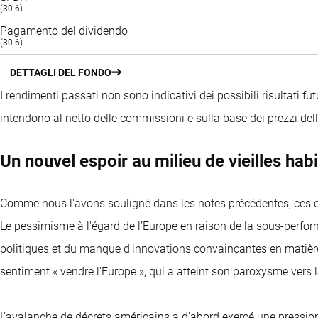
(30-6)
Pagamento del dividendo
(30-6)
DETTAGLI DEL FONDO
I rendimenti passati non sono indicativi dei possibili risultati fut
intendono al netto delle commissioni e sulla base dei prezzi del
Un nouvel espoir au milieu de vieilles hab
Comme nous l'avons souligné dans les notes précédentes, ces c
Le pessimisme à l'égard de l’Europe en raison de la sous-perfo
politiques et du manque d'innovations convaincantes en matière d
sentiment « vendre l'Europe », qui a atteint son paroxysme vers l
L'avalanche de décrets américains a d'abord exercé une pressio