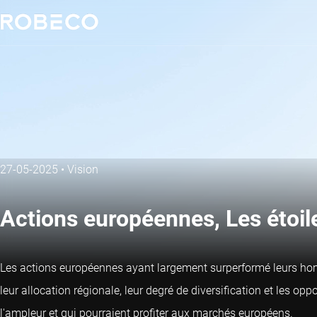
27-05-2025
•
Vision
Actions européennes, Les étoi
Les actions européennes ayant largement surperformé leurs homo
leur allocation régionale, leur degré de diversification et les o
l'ampleur et qui pourraient profiter aux marchés européens.