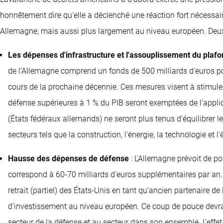
honnêtement dire qu'elle a déclenché une réaction fort nécessaire
Allemagne, mais aussi plus largement au niveau européen. Deu
Les dépenses d'infrastructure et l'assouplissement du plafo
de l’Allemagne comprend un fonds de 500 milliards d'euros po
cours de la prochaine décennie. Ces mesures visent à stimule
défense supérieures à 1 % du PIB seront exemptées de l’applic
(États fédéraux allemands) ne seront plus tenus d'équilibrer le
secteurs tels que la construction, l'énergie, la technologie 
Hausse des dépenses de défense
: L'Allemagne prévoit de po
correspond à 60-70 milliards d'euros supplémentaires par an.
retrait (partiel) des États-Unis en tant qu’ancien partenaire de
d'investissement au niveau européen. Ce coup de pouce devrai
secteur de la défense et au secteur dans son ensemble. L'effet