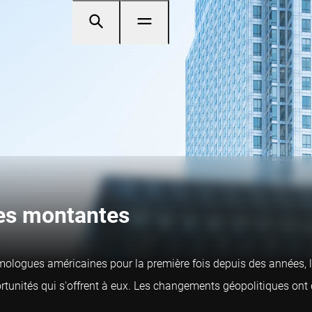
les montantes
logues américaines pour la première fois depuis des années, les
pportunités qui s'offrent à eux. Les changements géopolitiques on