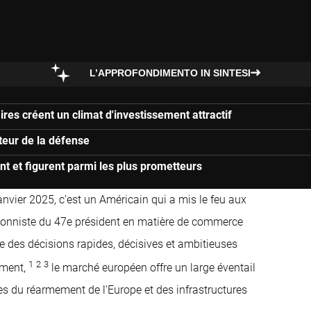
L’APPROFONDIMENTO IN SINTESI
res créent un climat d'investissement attractif
teur de la défense
nt et figurent parmi les plus prometteurs
nvier 2025, c’est un Américain qui a mis le feu aux
tionniste du 47e président en matière de commerce
re des décisions rapides, décisives et ambitieuses
1
2
3
mment,
le marché européen offre un large éventail
es du réarmement de l'Europe et des infrastructures