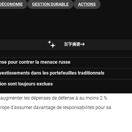
OÉCONOMIE
GESTION DURABLE
ACTIONS
百字摘要
ense pour contrer la menace russe
nvestissements dans les portefeuilles traditionnels
ion sont toujours exclues
'augmenter les dépenses de défense à au moins 2 %
l'Europe d'assumer davantage de responsabilités pour sa