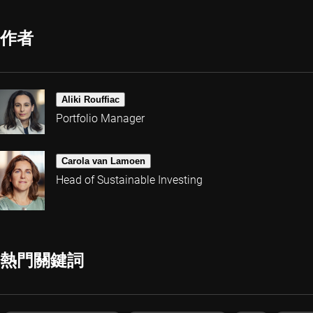
作者
Aliki Rouffiac
Portfolio Manager
Carola van Lamoen
Head of Sustainable Investing
熱門關鍵詞