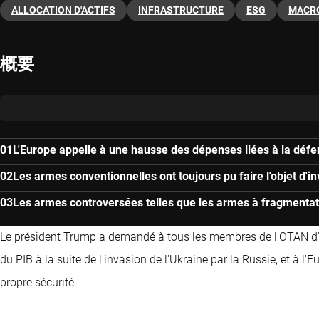
ALLOCATION D'ACTIFS
INFRASTRUCTURE
ESG
MACR
概要
L'Europe appelle à une hausse des dépenses liées à la déf
Les armes conventionnelles ont toujours pu faire l'objet d'i
Les armes controversées telles que les armes à fragmentat
Le président Trump a demandé à tous les membres de l'OTAN d
du PIB à la suite de l'invasion de l'Ukraine par la Russie, et à 
propre sécurité.