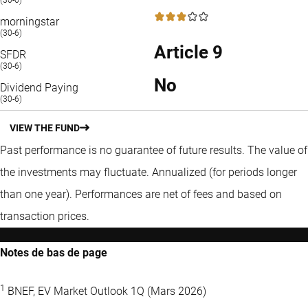
(30-6)
3 / 5
morningstar
(30-6)
Article 9
SFDR
(30-6)
No
Dividend Paying
(30-6)
VIEW THE FUND
Past performance is no guarantee of future results. The value of
the investments may fluctuate.
Annualized (for periods longer
than one year).
Performances are net of fees and based on
transaction prices.
Notes de bas de page
1
BNEF, EV Market Outlook 1Q (Mars 2026)