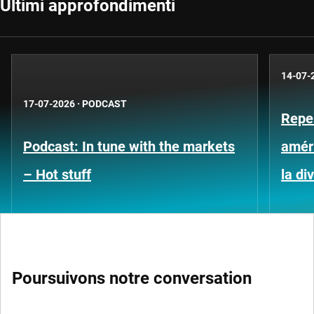
Ultimi approfondimenti
14-07-
17-07-2026
·
PODCAST
Repe
Podcast: In tune with the markets
améri
– Hot stuff
la di
Poursuivons notre conversation