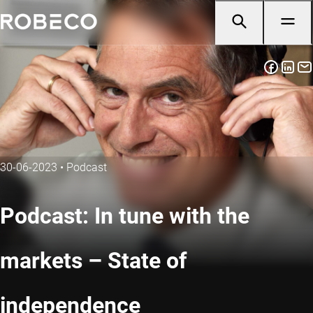
30-06-2023
•
Podcast
Podcast: In tune with the
markets – State of
independence