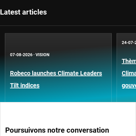
Latest articles
24-07-
07-08-2026
·
VISION
Thèm
Robeco launches Climate Leaders
Clima
Tilt indices
gouv
Poursuivons notre conversation