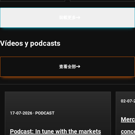
裝載更多
Vídeos y podcasts
查看全部
02-07-
17-07-2026
·
PODCAST
Merc
Podcast: In tune with the markets
conce