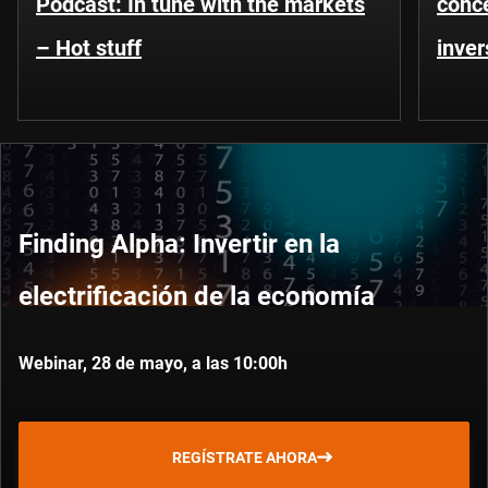
Podcast: In tune with the markets
conce
– Hot stuff
inver
Finding Alpha: Invertir en la
electrificación de la economía
Webinar, 28 de mayo, a las 10:00h
REGÍSTRATE AHORA