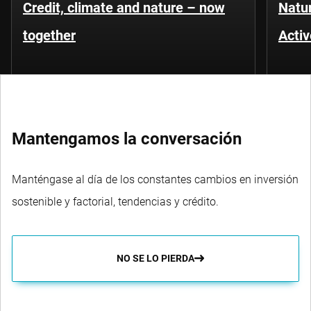
Credit, climate and nature – now
Natu
together
Activ
Mantengamos la conversación
Manténgase al día de los constantes cambios en inversión
sostenible y factorial, tendencias y crédito.
NO SE LO PIERDA