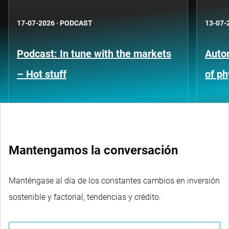
17-07-2026
·
PODCAST
13-07-
Podcast: In tune with the markets
Auto
– Hot stuff
of ph
Mantengamos la conversación
Manténgase al día de los constantes cambios en inversión
sostenible y factorial, tendencias y crédito.