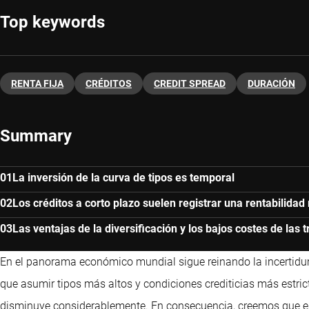
Top keywords
RENTA FIJA
CRÉDITOS
CREDIT SPREAD
DURACIÓN
Summary
La inversión de la curva de tipos es temporal
Los créditos a corto plazo suelen registrar una rentabilida
Las ventajas de la diversificación y los bajos costes de las
En el panorama económico mundial sigue reinando la incertidu
que asumir tipos más altos y condiciones crediticias más estri
disminuye considerablemente. En consecuencia, creemos que e