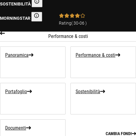
SOSTENIBILITÀ
Informativa sulla sostenibilità
MORNINGSTAR
Morningstar
Rating
(
30-06
)
Performance & costi
Panoramica
Performance & costi
Portafoglio
Sostenibilità
Documenti
CAMBIA FONDI