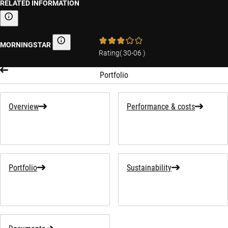
RELATED INFORMATION
Sustainability-related information
MORNINGSTAR
Morningstar
Rating
(
30-06
)
Portfolio
Overview
Performance & costs
Portfolio
Sustainability