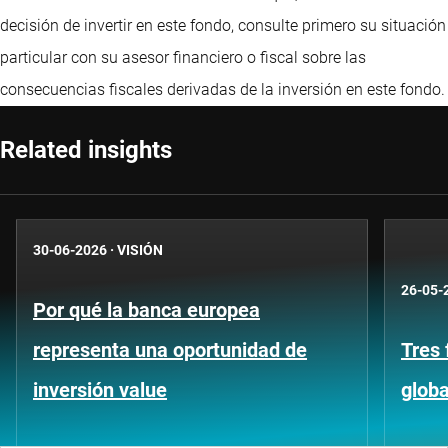
decisión de invertir en este fondo, consulte primero su situación
particular con su asesor financiero o fiscal sobre las
consecuencias fiscales derivadas de la inversión en este fondo.
Related insights
30-06-2026
·
VISIÓN
26-05-
Por qué la banca europea
representa una oportunidad de
Tres 
inversión value
globa