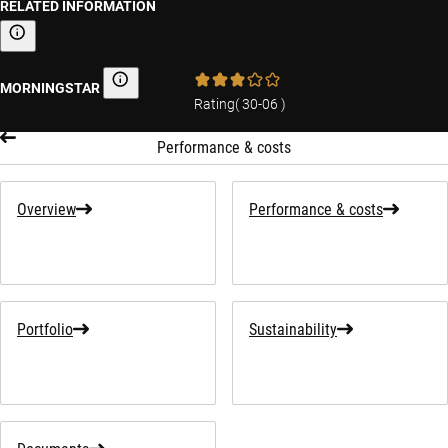
RELATED INFORMATION
Sustainability-related information
MORNINGSTAR
Morningstar
Rating
(
30-06
)
Performance & costs
Overview
Performance & costs
Portfolio
Sustainability