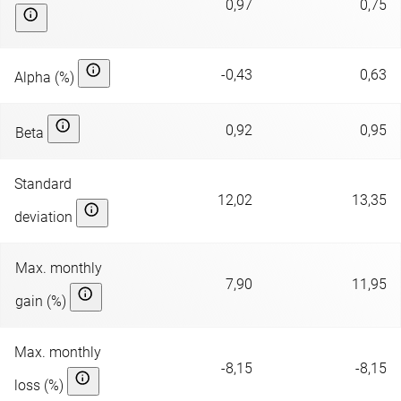
0,97
0,75
-0,43
0,63
Alpha (%)
0,92
0,95
Beta
Standard
12,02
13,35
deviation
Max. monthly
7,90
11,95
gain (%)
Max. monthly
-8,15
-8,15
loss (%)