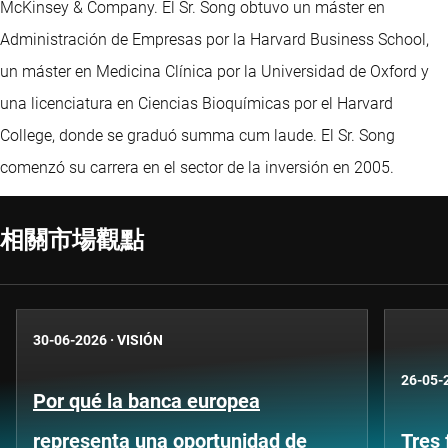
McKinsey & Company. El Sr. Song obtuvo un máster en
Administración de Empresas por la Harvard Business School,
un máster en Medicina Clínica por la Universidad de Oxford y
una licenciatura en Ciencias Bioquímicas por el Harvard
College, donde se graduó summa cum laude. El Sr. Song
comenzó su carrera en el sector de la inversión en 2005.
相關市場觀點
30-06-2026
·
VISIÓN
26-05-
Por qué la banca europea
representa una oportunidad de
Tres 