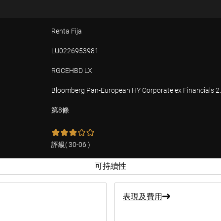
Renta Fija
LU0226953981
RGCEHBD LX
Bloomberg Pan-European HY Corporate ex Financials 2.5
第8條
評級
(
30-06
)
可持續性
表現及費用