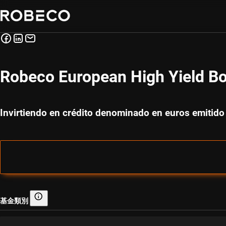
Robeco European High Yield B
Invirtiendo en crédito denominado en euros emitido
基金類別
基金類別