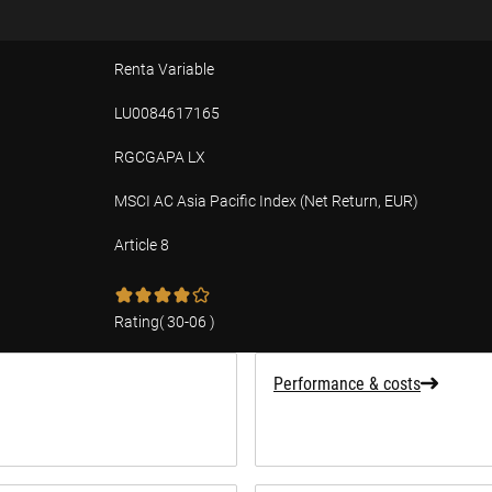
Renta Variable
LU0084617165
RGCGAPA LX
MSCI AC Asia Pacific Index (Net Return, EUR)
Article 8
tion
Rating
(
30-06
)
Performance & costs