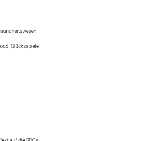
 Gesundheitswesen
Food, Glücksspiele
fekt auf die SDGs