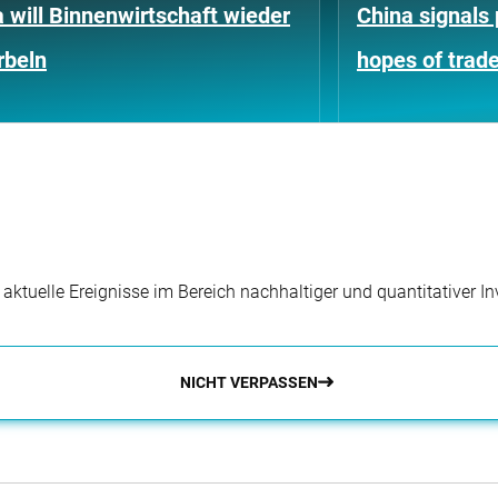
 will Binnenwirtschaft wieder
China signals 
rbeln
hopes of trade
r aktuelle Ereignisse im Bereich nachhaltiger und quantitativer 
NICHT VERPASSEN