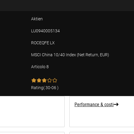
Aktien
LU0940005134
ROCEQFE LX
MSCI China 10/40 Index (Net Return, EUR)
Articolo 8
Rating
(
30-06
)
Performance & costi