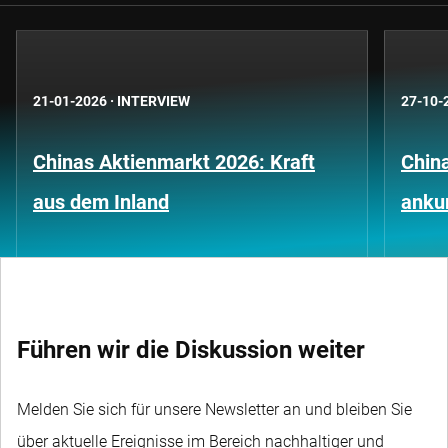
21-01-2026
·
INTERVIEW
27-10-
Chinas Aktienmarkt 2026: Kraft
China
aus dem Inland
anku
Führen wir die Diskussion weiter
Melden Sie sich für unsere Newsletter an und bleiben Sie
über aktuelle Ereignisse im Bereich nachhaltiger und