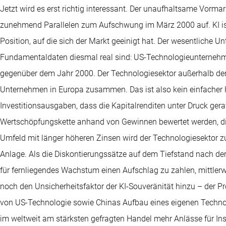
Jetzt wird es erst richtig interessant. Der unaufhaltsame Vorma
zunehmend Parallelen zum Aufschwung im März 2000 auf. KI ist
Position, auf die sich der Markt geeinigt hat. Der wesentliche U
Fundamentaldaten diesmal real sind: US-Technologieunterneh
gegenüber dem Jahr 2000. Der Technologiesektor außerhalb der 
Unternehmen in Europa zusammen. Das ist also kein einfacher 
Investitionsausgaben, dass die Kapitalrenditen unter Druck ger
Wertschöpfungskette anhand von Gewinnen bewertet werden, die 
Umfeld mit länger höheren Zinsen wird der Technologiesektor z
Anlage. Als die Diskontierungssätze auf dem Tiefstand nach der 
für fernliegendes Wachstum einen Aufschlag zu zahlen, mittlerw
noch den Unsicherheitsfaktor der KI-Souveränität hinzu – der P
von US-Technologie sowie Chinas Aufbau eines eigenen Techno
im weltweit am stärksten gefragten Handel mehr Anlässe für Ins