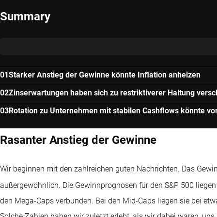
Summary
Starker Anstieg der Gewinne könnte Inflation anheizen
Zinserwartungen haben sich zu restriktiverer Haltung vers
Rotation zu Unternehmen mit stabilen Cashflows könnte vo
Rasanter Anstieg der Gewinne
Wir beginnen mit den zahlreichen guten Nachrichten. Das Gewinn
außergewöhnlich. Die Gewinnprognosen für den S&P 500 liegen
den Mega-Caps verbunden. Bei den Mid-Caps liegen sie bei etw
Solche Zahlen haben wir zuletzt erlebt, als wir dabei waren, un