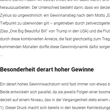
herauszuarbeiten. Der Unterschied besteht darin, dass wir derze
Zyklus so ungewöhnlich: ein Gewinnanstieg nach dem Motto „Ein
Tiefpunkt zu überwinden gilt – angetrieben durch zeitverzöger
(Das „One Big Beautiful Bill“ von Trump in den USA) und die F
durch diese kombinierten Anreize, die fast gleichzeitig zum Tr
kommenden Monaten dürfte diese Gewinndynamik dafür sorgen, 
...
Besonderheit derart hoher Gewinne
Ein derart hohes Gewinnwachstum wird fast immer von etwas begle
Beide entwickeln sich parallel, da sie jeweils Folgen einer boo
derzeit auf einem Niveau, das in der Vergangenheit stets einem 
1). Dieser Druck macht sich bereits in den teureren Kernleistung