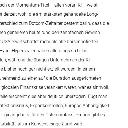
rsch der Momentum-Titel – allen voran KI – weist
 derzeit wohl die am stärksten gehandelte Long-
nterschied zum Dotcom-Zeitalter besteht darin, dass die
men generieren heute rund den zehnfachen Gewinn
USA erwirtschaftet mehr als alle börsennotierten
Hype. Hyperscaler haben allerdings so hohe
aten, während die übrigen Unternehmen der KI-
bisher noch gar nicht erzielt wurden. In einem
unehmend zu einer auf die Duration ausgerichteten
globalen Finanzkrise verankert waren, war es sinnvoll,
eile erscheint dies aber deutlich überzogen. Fügt man
rotektionismus, Exportkontrollen, Europas Abhängigkeit
logieangebots für den Osten umfasst – dann gibt es
tabilität, als im Konsens eingeräumt wird.