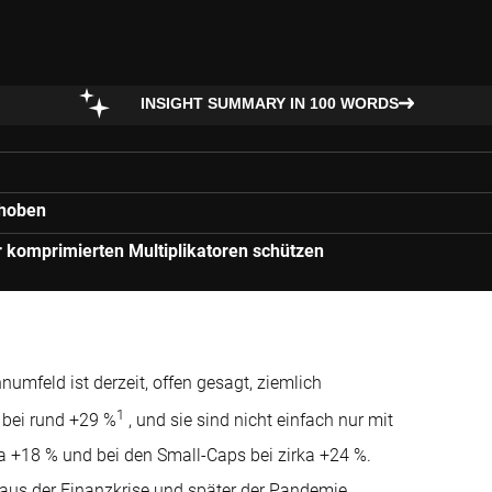
INSIGHT SUMMARY IN 100 WORDS
choben
r komprimierten Multiplikatoren schützen
umfeld ist derzeit, offen gesagt, ziemlich
1
 bei rund +29 %
, und sie sind nicht einfach nur mit
a +18 % und bei den Small-Caps bei zirka +24 %.
s aus der Finanzkrise und später der Pandemie