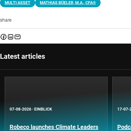
MULTI ASSET
MATHIAS BÜELER, M.A., CFA®
share
Latest articles
07-08-2026
·
EINBLICK
17-07-
Robeco launches Climate Leaders
Podca