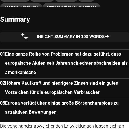
MAKROAUSBLICK
VERMÖGENSALLOKATION
Summary
MULTI ASSET
INSIGHT SUMMARY IN 100 WORDS
Eine ganze Reihe von Problemen hat dazu geführt, dass
europäische Aktien seit Jahren schlechter abschneiden als
amerikanische
Höhere Kaufkraft und niedrigere Zinsen sind ein gutes
Vorzeichen für die europäischen Verbraucher
Europa verfügt über einige große Börsenchampions zu
attraktiven Bewertungen
Die voneinander abweichenden Entwicklungen lassen sich an