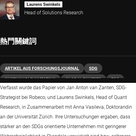
Laurens Swinkels
Head of Solutions Research
熱門關鍵詞
ARTIKEL AUS FORSCHUNGSJOURNAL
SDG
SUSTAINABLE INVESTING
GLOBAL EQUITIES
ESG
Verfasst wurde das Papier von Jan Anton van Zanten, SDG-
Strategist bei Robeco, und Laurens Swinkels, Head of Quant
Research, in Zusammenarbeit mit Anna Vasileva, Doktorandin
an der Universität Zürich. Ihre Untersuchungen ergaben, dass
stärker an den SDGs orientierte Unternehmen mit geringerer