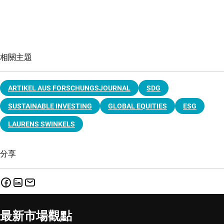
相關主題
ARTIKEL AUS FORSCHUNGSJOURNAL
SDG
SUSTAINABLE INVESTING
GLOBAL EQUITIES
ESG
LAURENS SWINKELS
分享
最新市場觀點