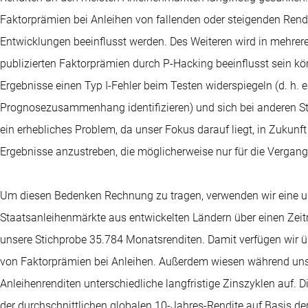
Faktorprämien bei Anleihen von fallenden oder steigenden Rendi
Entwicklungen beeinflusst werden. Des Weiteren wird in mehrere
publizierten Faktorprämien durch P-Hacking beeinflusst sein kön
Ergebnisse einen Typ I-Fehler beim Testen widerspiegeln (d. h. 
Prognosezusammenhang identifizieren) und sich bei anderen St
ein erhebliches Problem, da unser Fokus darauf liegt, in Zukunf
Ergebnisse anzustreben, die möglicherweise nur für die Vergang
Um diesen Bedenken Rechnung zu tragen, verwenden wir eine umf
Staatsanleihenmärkte aus entwickelten Ländern über einen Zei
unsere Stichprobe 35.784 Monatsrenditen. Damit verfügen wir ü
von Faktorprämien bei Anleihen. Außerdem wiesen während uns
Anleihenrenditen unterschiedliche langfristige Zinszyklen auf. D
der durchschnittlichen globalen 10-Jahres-Rendite auf Basis de