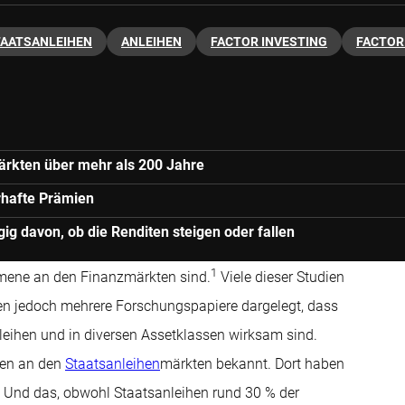
AATSANLEIHEN
ANLEIHEN
FACTOR INVESTING
FACTOR
ärkten über mehr als 200 Jahre
rhafte Prämien
ig davon, ob die Renditen steigen oder fallen
1
mene an den Finanzmärkten sind.
Viele dieser Studien
ben jedoch mehrere Forschungspapiere dargelegt, dass
eihen und in diversen Assetklassen wirksam sind.
ien an den
Staatsanleihen
märkten bekannt. Dort haben
. Und das, obwohl Staatsanleihen rund 30 % der