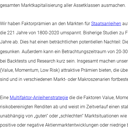
gesamten Marktkapitalisierung aller Assetklassen ausmachen.
Wir haben Faktorprämien an den Märkten für
Staatsanleihen
auf
die 221 Jahre von 1800-2020 umspannt. Bisherige Studien zu Fak
Jahre ab. Dies hat einen beträchtlichen potentiellen Nachteil: Di
gesunken. Außerdem kann ein Betrachtungszeitraum von 20-30 
bei Backtests und Research kurz sein. Insgesamt machen unsere
(Value, Momentum, Low Risk) attraktive Prämien bieten, die üb
sind und in verschiedenen Markt- oder Makroszenarien fortbest
Eine
Multifaktor-Anleihenstrategie
die die Faktoren Value, Mome
risikobereinigten Renditen ab und weist im Zeitverlauf einen stab
unabhängig von „guten“ oder „schlechten“ Marktsituationen wie
positive oder negative Aktienmarktentwicklungen oder niedrige b