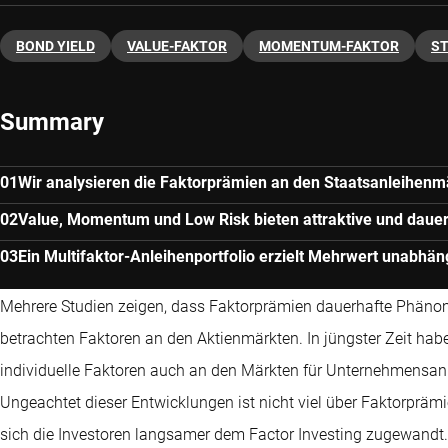
BOND YIELD
VALUE-FAKTOR
MOMENTUM-FAKTOR
ST
Summary
Wir analysieren die Faktorprämien an den Staatsanleihenm
Value, Momentum und Low Risk bieten attraktive und daue
Ein Multifaktor-Anleihenportfolio erzielt Mehrwert unabhäng
Mehrere Studien zeigen, dass Faktorprämien dauerhafte Phäno
betrachten Faktoren an den Aktienmärkten. In jüngster Zeit ha
individuelle Faktoren auch an den Märkten für Unternehmensanl
Ungeachtet dieser Entwicklungen ist nicht viel über Faktorpräm
sich die Investoren langsamer dem Factor Investing zugewandt