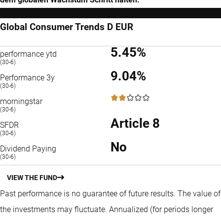
Global Consumer Trends D EUR
5.45%
performance ytd
(30-6)
9.04%
Performance 3y
(30-6)
2 / 5
morningstar
(30-6)
Article 8
SFDR
(30-6)
No
Dividend Paying
(30-6)
VIEW THE FUND
Past performance is no guarantee of future results. The value of
the investments may fluctuate.
Annualized (for periods longer