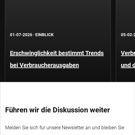
01-07-2026
·
EINBLICK
05-02-
Erschwinglichkeit bestimmt Trends
Verbr
bei Verbraucherausgaben
und 
Führen wir die Diskussion weiter
Melden Sie sich für unsere Newsletter an und bleiben Sie