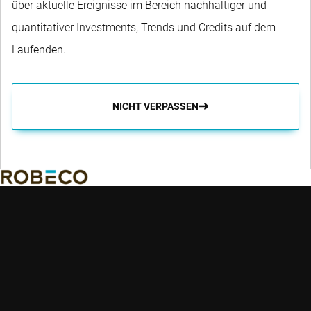
über aktuelle Ereignisse im Bereich nachhaltiger und
quantitativer Investments, Trends und Credits auf dem
Laufenden.
NICHT VERPASSEN
Robeco möchte seinen Kunden ermöglichen, ihre Finanz- und
Nachhaltigkeitsziele zu erreichen, indem sie überragende
Anlagerenditen und Lösungen anbietet.
Wichtige
Schnelle Links
Kernkompeten