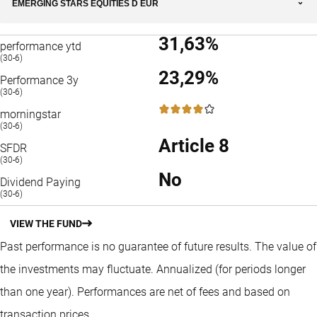
EMERGING STARS EQUITIES D EUR
31,63%
performance ytd
(30-6)
23,29%
Performance 3y
(30-6)
4 / 5
morningstar
(30-6)
Article 8
SFDR
(30-6)
No
Dividend Paying
(30-6)
VIEW THE FUND
Past performance is no guarantee of future results. The value of
the investments may fluctuate.
Annualized (for periods longer
than one year).
Performances are net of fees and based on
transaction prices.