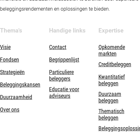
beleggingsrendementen en oplossingen te bieden.
Thema's
Handige links
Expertise
Visie
Contact
Opkomende
markten
Fondsen
Begrippenlijst
Creditbeleggen
Strategieën
Particuliere
Kwantitatief
beleggers
beleggen
Beleggingskansen
Educatie voor
Duurzaam
adviseurs
Duurzaamheid
beleggen
Over ons
Thematisch
beleggen
Beleggingsoplossi