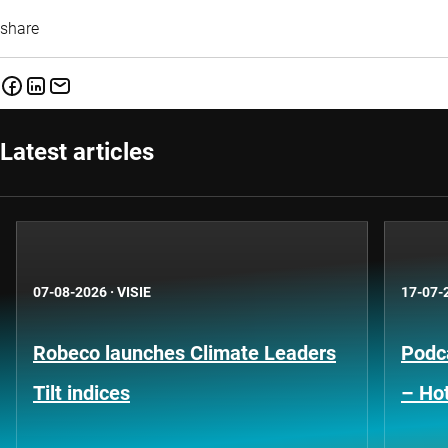
share
Latest articles
07-08-2026
·
VISIE
17-07-
Robeco launches Climate Leaders
Podca
Tilt indices
– Hot