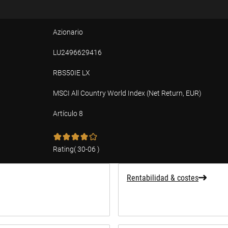
Azionario
LU2496629416
RBS50IE LX
MSCI All Country World Index (Net Return, EUR)
Artículo 8
ad
Rating
(
30-06
)
Rentabilidad & costes