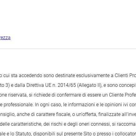
rezza
Sito cui sta accedendo sono destinate esclusivamente a Clienti 
o 3) e dalla Direttiva UE n. 2014/65 (Allegato II), e sono concepit
ione riservata, si richiede di confermare di essere un Cliente Pr
 professionale. In ogni caso, le informazioni e le opinioni ivi c
glio, anche di carattere fiscale, o un'offerta, finalizzate all'i
delle caratteristiche, dei rischi e degli oneri connessi, si raccom
 e lo Statuto, disponibili sul presente Sito o presso i collocatori