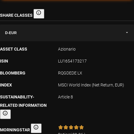
SHARE CLASSES
Share classes
D-EUR
ASSET CLASS
Azionario
ISIN
LU1654173217
BLOOMBERG
RQGDEDE LX
INDEX
MSCI World Index (Net Return, EUR)
SUSTAINABILITY-
Article 8
RELATED INFORMATION
Sustainability-related information
MORNINGSTAR
Morningstar