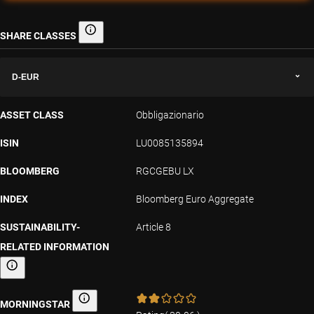
SHARE CLASSES
Share classes
D-EUR
ASSET CLASS
Obbligazionario
ISIN
LU0085135894
BLOOMBERG
RGCGEBU LX
INDEX
Bloomberg Euro Aggregate
SUSTAINABILITY-
Article 8
RELATED INFORMATION
Sustainability-related information
MORNINGSTAR
Morningstar