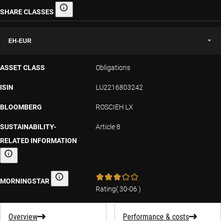
SHARE CLASSES
Share classes
EH-EUR
ASSET CLASS
Obligations
ISIN
LU2216803242
BLOOMBERG
ROSCIEH LX
SUSTAINABILITY-
Article 8
RELATED INFORMATION
Sustainability-related information
MORNINGSTAR
Morningstar
Rating
(
30-06
)
Overview
Performance & costs