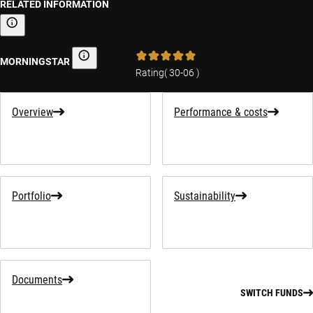
RELATED INFORMATION
Sustainability-related information
MORNINGSTAR
Morningstar
Rating
(
30-06
)
Overview
Performance & costs
Portfolio
Sustainability
Documents
SWITCH FUNDS