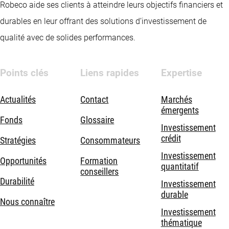
Robeco aide ses clients à atteindre leurs objectifs financiers et
durables en leur offrant des solutions d’investissement de
qualité avec de solides performances.
Points clés
Liens rapides
Expertise
Actualités
Contact
Marchés
émergents
Fonds
Glossaire
Investissement
crédit
Stratégies
Consommateurs
Investissement
Opportunités
Formation
quantitatif
conseillers
Durabilité
Investissement
durable
Nous connaître
Investissement
thématique