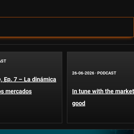
AST
26-06-2026
·
PODCAST
, Ep. 7 – La dinámica
os mercados
In tune with the market
good