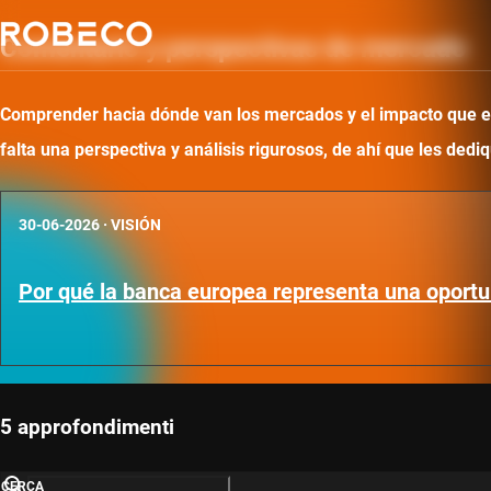
Comentario y perspectivas de mercado
Comprender hacia dónde van los mercados y el impacto que ello
falta una perspectiva y análisis rigurosos, de ahí que les d
30-06-2026
·
VISIÓN
Por qué la banca europea representa una oportu
5 approfondimenti
CERCA