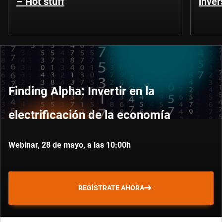
– Hot stuff
inver
Finding Alpha: Invertir en la
electrificación de la economía
Webinar, 28 de mayo, a las 10:00h
REGÍSTRATE AHORA