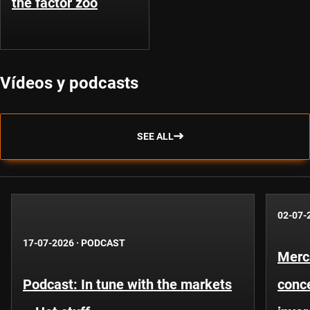
the factor zoo
Vídeos y podcasts
SEE ALL
02-07-
17-07-2026
·
PODCAST
Merc
Podcast: In tune with the markets
conce