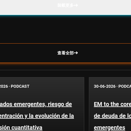
裝載更多
查看全部
2026
·
PODCAST
30-06-2026
·
PODC
ados emergentes, riesgo de
EM to the core
ntración y la evolución de la
de deuda de l
sión cuantitativa
emergentes