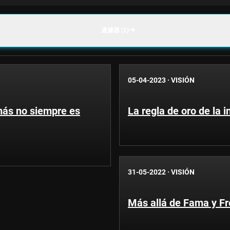
過濾器 (1)
05-04-2023
·
VISIÓN
más no siempre es
La regla de oro de la i
31-05-2022
·
VISIÓN
Más allá de Fama y Fre