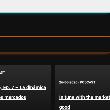
AST
26-06-2026
·
PODCAST
, Ep. 7 – La dinámica
os mercados
In tune with the market
good