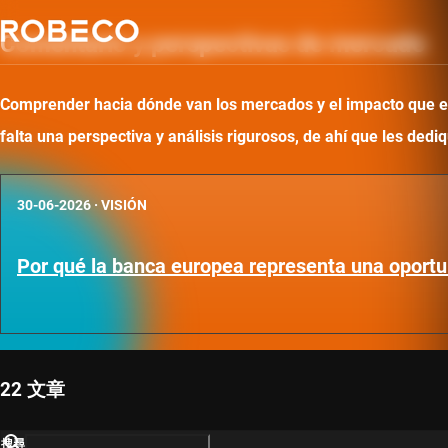
Comentario y perspectivas de mercado
Comprender hacia dónde van los mercados y el impacto que ello
falta una perspectiva y análisis rigurosos, de ahí que les d
30-06-2026
·
VISIÓN
Por qué la banca europea representa una oportu
22 文章
搜尋