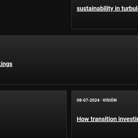
sustainability in turbu
kings
08-07-2024
·
VISIÓN
How transition invest