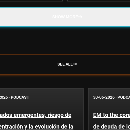
SHOW MORE
SEE ALL
2026
·
PODCAST
30-06-2026
·
PODC
ados emergentes, riesgo de
EM to the core
ntración y la evolución de la
de deuda de l