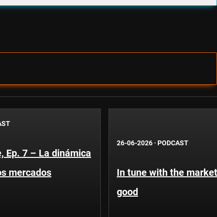
AST
26-06-2026
·
PODCAST
, Ep. 7 – La dinámica
os mercados
In tune with the market
good