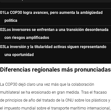
La COP30 logra avances, pero aumenta la ambigüedad
política
Los inversores se enfrentan a una transición desordenada
con riesgos amplificados
La inversión y la titularidad activas siguen representando
una oportunidad
Diferencias regionales más pronunciadas
La COP30 dejó claro una vez más que la colaboración
multilateral se ha erosionado en gran medida. Tras el fracaso
de principios de año del tratado de la ONU sobre los plásticos y
el impuesto mundial sobre el transporte marítimo internacional,