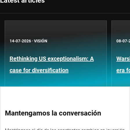
Latest articles
14-07-2026
·
VISIÓN
08-07-
Rethinking US exceptionalism: A
Warsh
case for diversification
era 
Mantengamos la conversación