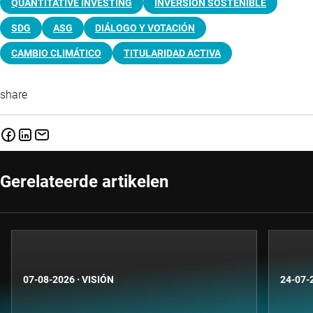
QUANTITATIVE INVESTING
INVERSIÓN SOSTENIBLE
SDG
ASG
DIÁLOGO Y VOTACIÓN
CAMBIO CLIMÁTICO
TITULARIDAD ACTIVA
share
Gerelateerde artikelen
07-08-2026
·
VISIÓN
24-07-