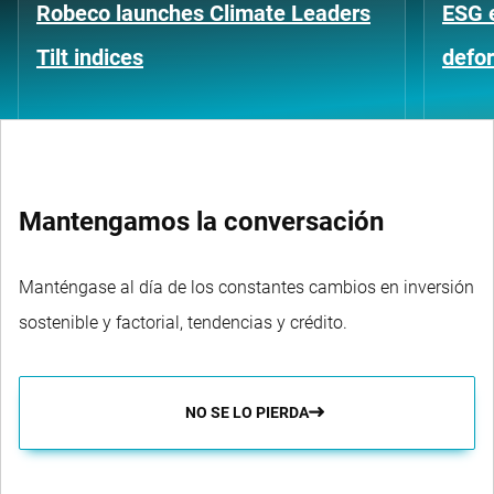
Robeco launches Climate Leaders
ESG 
Tilt indices
defo
Mantengamos la conversación
Manténgase al día de los constantes cambios en inversión
sostenible y factorial, tendencias y crédito.
NO SE LO PIERDA