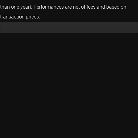
than one year).
Performances are net of fees and based on
transaction prices.
Póngase en contacto con nosotros
CONTACTO
Mantengamos la conversación