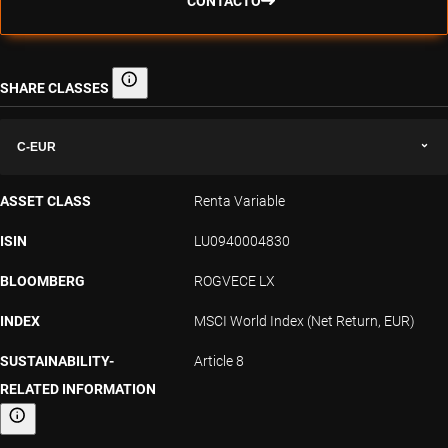
CONTACTO
SHARE CLASSES
Share classes
C-EUR
ASSET CLASS
Renta Variable
ISIN
LU0940004830
BLOOMBERG
ROGVECE LX
INDEX
MSCI World Index (Net Return, EUR)
SUSTAINABILITY-
Article 8
RELATED INFORMATION
Sustainability-related information