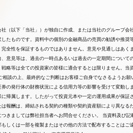
社」）が独自に作成、または当社のグループ会社（Robeco Instit
訳したものです。資料中の個別の金融商品の売買の勧誘や推奨
、完全性を保証するものではありません。意見や見通しはあく
向、意見等は、過去の一時点あるいは過去の一定期間について
・戦略等は全ての投資家の皆様に適合するとは限りません。当
ご相談の上、最終的なご判断はお客様ご自身でなさるようお願
証券の発行体の財務状況による信用力等の影響を受けて変動し
様に帰属します。したがって投資元本や一定の運用成果が保証
たは報酬は、締結される契約の種類や契約資産額により異なる
につきましては弊社担当者へお問合せください。 当資料及び記
部もしくは一部を複製またはその他の方法で配布することはご遠