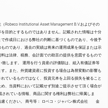
utional Asset Management B.V.およびその
等を目的とするものではありません。記載された情報は十分
まで作成日における弊社の判断に基づくものであり、今後予
のものであり、過去の実績は将来の運用成果を保証または示
資料は法律、税務、会計面での助言の提供を意図するもので
い致します。 運用を行う資産の評価額は、組入有価証券等
ます。また、外貨建資産に投資する場合は為替変動の影響も
されているものではなく、投資元本を上回る損失を被ること
ため、当資料において記載せず別途ご提示させて頂く場合が
載されている情報、商品に関する権利は弊社に帰属しま
慮ください。 商号等： ロベコ・ジャパン株式会社 金