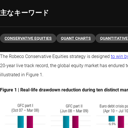
主なキーワード
CONSERVATIVE EQUITIES
QUANT CHARTS
QUANTITATIVE
The Robeco Conservative Equities strategy is designed
to win b
20-year live track record, the global equity market has endured
illustrated in Figure 1.
Figure 1 | Real-life drawdown reduction during ten distinct 