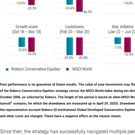
Past performance is no guarantee of future results
. The value of your investment may f
of the Robeco Conservative Equities strategy versus the MSCI World Index during ten dist
October 2006, as selected by Robeco. The length of the period is based on when MSCI World
turmoil” scenario, for which the drawdowns are measured up to April 29, 2025). Drawdown
the representative account Robeco QI Institutional Global Developed Conservative Equitie
and other costs are charged. These have a negative effect on the returns shown.
Since then, the strategy has successfully navigated multiple peri