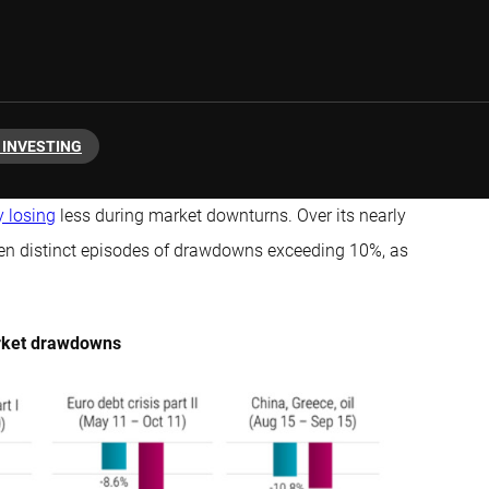
 INVESTING
y losing
less during market downturns. Over its nearly
 ten distinct episodes of drawdowns exceeding 10%, as
market drawdowns