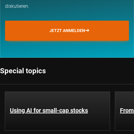
diskutieren.
JETZT ANMELDEN
Special topics
Using AI for small-cap stocks
From