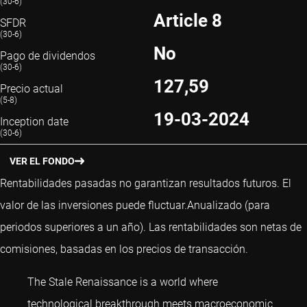
(30-6)
Article 8
SFDR
(30-6)
No
Pago de dividendos
(30-6)
127,59
Precio actual
(5-8)
19-03-2024
Inception date
(30-6)
VER EL FONDO
Rentabilidades pasadas no garantizan resultados futuros. El
valor de las inversiones puede fluctuar.
Anualizado (para
periodos superiores a un año).
Las rentabilidades son netas de
comisiones, basadas en los precios de transacción.
The Stale Renaissance is a world where
technological breakthrough meets macroeconomic