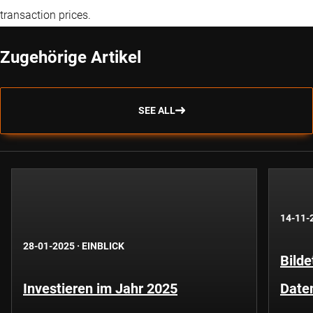
transaction prices.
Zugehörige Artikel
SEE ALL
14-11-
28-01-2025
·
EINBLICK
Bilde
Investieren im Jahr 2025
Date