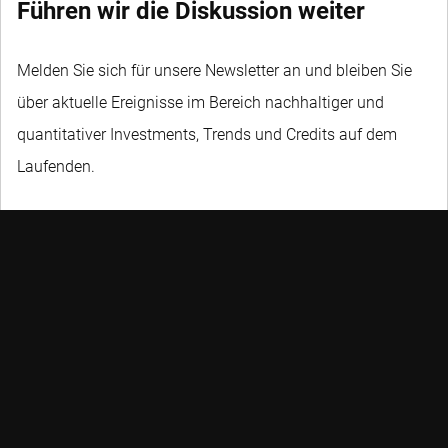
Führen wir die Diskussion weiter
Melden Sie sich für unsere Newsletter an und bleiben Sie
über aktuelle Ereignisse im Bereich nachhaltiger und
quantitativer Investments, Trends und Credits auf dem
Laufenden.
NICHT VERPASSEN
Robeco möchte seinen Kunden ermöglichen, ihre Finanz- und
Nachhaltigkeitsziele zu erreichen, indem sie überragende