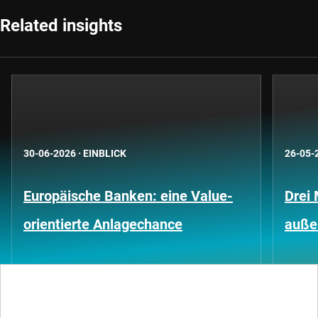
Related insights
30-06-2026
·
EINBLICK
26-05-
Europäische Banken: eine Value-
Drei 
orientierte Anlagechance
außer