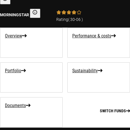
Sustainability-related information
MORNINGSTAR
Morningstar
Rating
(
30-06
)
Overview
Performance & costs
Portfolio
Sustainability
Documents
SWITCH FUNDS