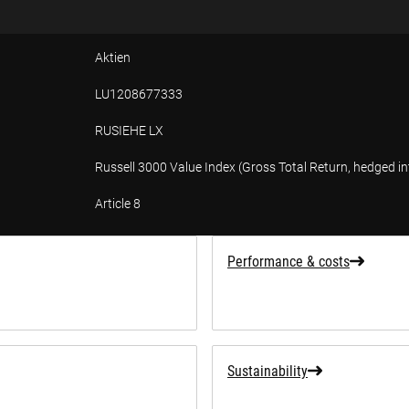
Aktien
LU1208677333
RUSIEHE LX
Russell 3000 Value Index (Gross Total Return, hedged i
Article 8
tion
Performance & costs
Sustainability