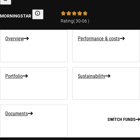
Sustainability-related information
MORNINGSTAR
Morningstar
Rating
(
30-06
)
Overview
Performance & costs
Portfolio
Sustainability
Documents
SWITCH FUNDS