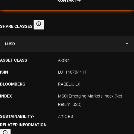
KONTAKT
SHARE CLASSES
Share classes
I-USD
ASSET CLASS
Aktien
ISIN
LU1140784411
BLOOMBERG
RAQELIU LX
INDEX
MSCI Emerging Markets Index (Net
Return, USD)
SUSTAINABILITY-
Article 8
RELATED INFORMATION