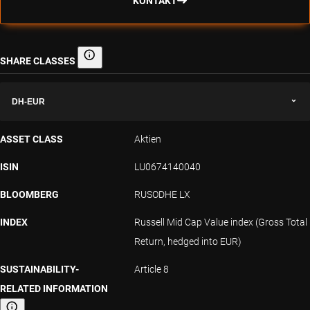
KONTAKT
SHARE CLASSES
Share classes
DH-EUR
ASSET CLASS
Aktien
ISIN
LU0674140040
BLOOMBERG
RUSODHE LX
INDEX
Russell Mid Cap Value index (Gross Total
Return, hedged into EUR)
SUSTAINABILITY-
Article 8
RELATED INFORMATION