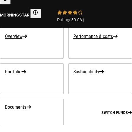
Sustainability-related information
MORNINGSTAR
Morningstar
Rating
(
30-06
)
Overview
Performance & costs
Portfolio
Sustainability
Documents
SWITCH FUNDS