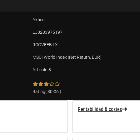
Aktien
LU0203975197
ROGVEEB LX
MSCI World Index (Net Return, EUR)
Artículo 8
ad
Rating
(
30-06
)
Rentabilidad & costes