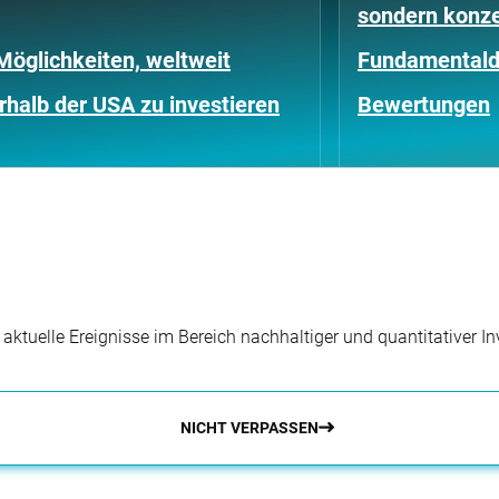
sondern konze
Möglichkeiten, weltweit
Fundamentald
halb der USA zu investieren
Bewertungen
r aktuelle Ereignisse im Bereich nachhaltiger und quantitativer 
NICHT VERPASSEN